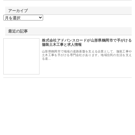
アーカイブ
最近の記事
株式会社アドバンスロードが山形県鶴岡市で手がける
舗装土木工事と求人情報
山形県鶴岡市で地域の道路基盤を支える企業として、舗装工事や
土木工事を手がける専門会社があります。地域住民の生活を支え
る道…
シー
株式会社アクアスペースが水中
株式会社地盤調査事務所が選ば
株
ム導
から陸上まで一貫施工できる理
れ続ける理由と建設コンサルの
ス