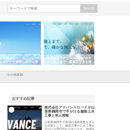
会社東京シー・エム・シー
株式会社アクアスペースが水中
株式会社地盤調査事
ISインフラ管理システム導
から陸上まで一貫施工できる理
れ続ける理由と建設
リット
由
強み
その他業種
おすすめ記事
株式会社アドバンスロードが山
1
形県鶴岡市で手がける舗装土木
工事と求人情報
山形県鶴岡市で地域の道路基盤を支え
る企業として、舗装工事や土木工事を
手がける専門会社があります。地域住