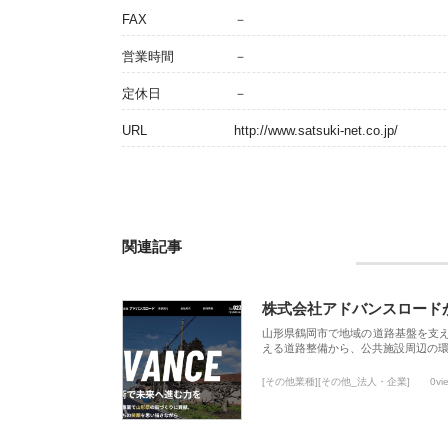
FAX
－
営業時間
－
定休日
－
URL
http://www.satsuki-net.co.jp/
関連記事
株式会社アドバンスロード
山形県鶴岡市で地域の道路基盤を支
える道路整備から、公共施設周辺の
[その他業種][その他_法人・企業]
0vi