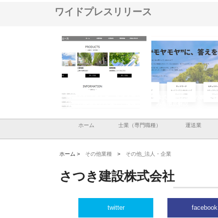
ワイドプレスリリース
ナツハラが建設と鋲螺
株式会社メタルエースの企業サ
株式会社ＣＳＡの事業内
暮らしを支える理由
イトが提供する充実した情報内
みを徹底解説
容とは
ホーム
士業（専門職種）
運送業
ホーム >
その他業種
>
その他_法人・企業
さつき建設株式会社
twitter
facebook