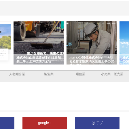
容と強
株式会社山形道路が手がける舗
ホクシン設備株式会社が手がけ
株式
装工事と土木技術の全容
る給排水空調消火設備工事の実
のG
績と強み
入メ
人材紹介業
製造業
通信業
小売業・販売業
google+
はてブ