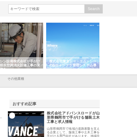
シン設備株式会社が手がけ
株式会社東京シー・エム・シー
株式会社アクアスペ
排水空調消火設備工事の実
のGISインフラ管理システム導
から陸上まで一貫施
強み
入メリット
由
その他業種
おすすめ記事
株式会社アドバンスロードが山
1
形県鶴岡市で手がける舗装土木
工事と求人情報
山形県鶴岡市で地域の道路基盤を支え
る企業として、舗装工事や土木工事を
手がける専門会社があります。地域住