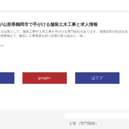
が山形県鶴岡市で手がける舗装土木工事と求人情報
える企業として、舗装工事や土木工事を手がける専門会社があります。地域住民の生活を支
環境整備まで、幅広い工事実績を持つ企業の取り組みと、地…
ews
google+
はてブ
カテゴリー
士業（専門職種）