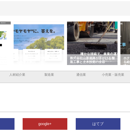
企業サ
株式会社ＣＳＡの事業内容と強
株式会社山形道路が手がける舗
ホク
情報内
みを徹底解説
装工事と土木技術の全容
る給
績と
人材紹介業
製造業
通信業
小売業・販売業
google+
はてブ