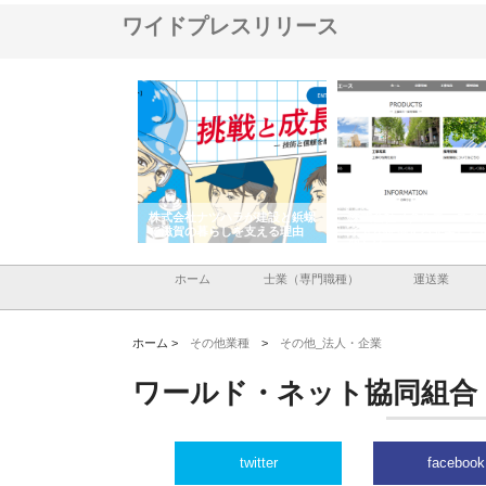
ワイドプレスリリース
会社が知多半島と三河
株式会社ナツハラが建設と鋲螺
株式会社メタルエースの
で叶える理想の外構空
で滋賀の暮らしを支える理由
イトが提供する充実した
容とは
ホーム
士業（専門職種）
運送業
ホーム >
その他業種
>
その他_法人・企業
ワールド・ネット協同組合
twitter
facebook