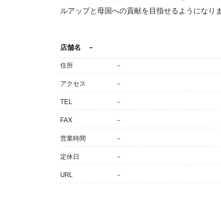
ルアップと母国への貢献を目指せるようになり
店舗名
－
住所
－
アクセス
－
TEL
－
FAX
－
営業時間
－
定休日
－
URL
－