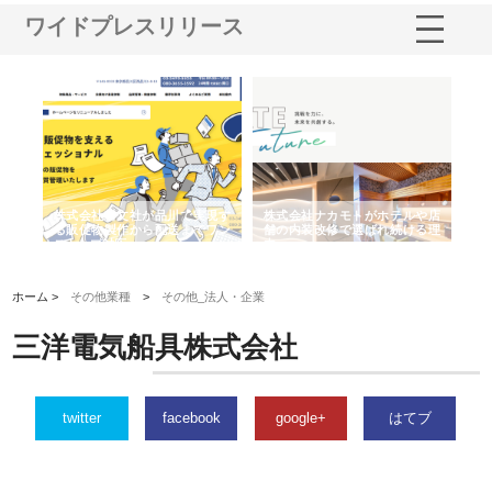
ワイドプレスリリース
ノー
株式会社耕文社が品川で実現す
株式会社ナカモトがホテルや店
株
の専
る販促物製作から配送までワン
舗の内装改修で選ばれ続ける理
れ
ストップ対応
由
強
ホーム >
その他業種
>
その他_法人・企業
三洋電気船具株式会社
twitter
facebook
google+
はてブ