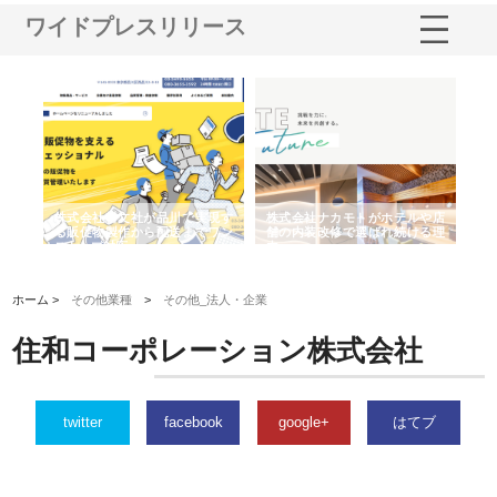
ワイドプレスリリース
ノー
株式会社耕文社が品川で実現す
株式会社ナカモトがホテルや店
株
の専
る販促物製作から配送までワン
舗の内装改修で選ばれ続ける理
れ
ストップ対応
由
強
ホーム >
その他業種
>
その他_法人・企業
住和コーポレーション株式会社
twitter
facebook
google+
はてブ