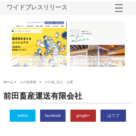
ワイドプレスリリース
ノー
株式会社耕文社が品川で実現す
株式会社ナカモトがホテルや店
株
の専
る販促物製作から配送までワン
舗の内装改修で選ばれ続ける理
れ
ストップ対応
由
強
ホーム >
その他業種
>
その他_法人・企業
前田畜産運送有限会社
twitter
facebook
google+
はてブ