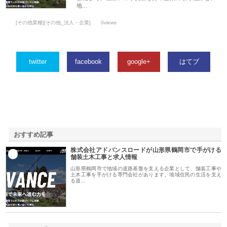
地…
[その他業種][その他_法人・企業]
0views
twitter
facebook
google+
はてブ
おすすめ記事
株式会社アドバンスロードが山形県鶴岡市で手がける
1
舗装土木工事と求人情報
山形県鶴岡市で地域の道路基盤を支える企業として、舗装工事や
土木工事を手がける専門会社があります。地域住民の生活を支え
る道…