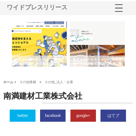
ワイドプレスリリース
ノー
株式会社耕文社が品川で実現す
株式会社ナカモトがホテルや店
株
の専
る販促物製作から配送までワン
舗の内装改修で選ばれ続ける理
れ
ストップ対応
由
強
ホーム >
その他業種
>
その他_法人・企業
南満建材工業株式会社
twitter
facebook
google+
はてブ