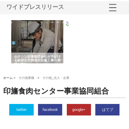
ワイドプレスリリース
る舗
ホクシン設備株式会社が手がけ
株式会社東京シー・エム・シー
株
る給排水空調消火設備工事の実
のGISインフラ管理システム導
か
績と強み
入メリット
由
ホーム >
その他業種
>
その他_法人・企業
印旛食肉センター事業協同組合
twitter
facebook
google+
はてブ