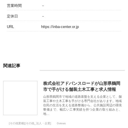
営業時間
－
定休日
－
URL
https://inba-center.or.jp
関連記事
株式会社アドバンスロードが山形県鶴岡
市で手がける舗装土木工事と求人情報
山形県鶴岡市で地域の道路基盤を支える企業として、舗
装工事や土木工事を手がける専門会社があります。地域
住民の生活を支える道路整備から、公共施設周辺の環境
整備まで、幅広い工事実績を持つ企業の取り組みと、
地…
[その他業種][その他_法人・企業]
0views