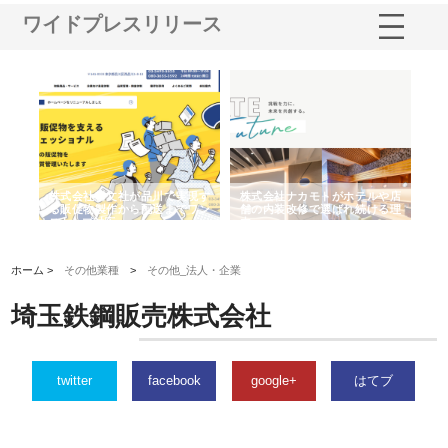
ワイドプレスリリース
ノー
株式会社耕文社が品川で実現す
株式会社ナカモトがホテルや店
株
の専
る販促物製作から配送までワン
舗の内装改修で選ばれ続ける理
れ
ストップ対応
由
強
ホーム >
その他業種
>
その他_法人・企業
埼玉鉄鋼販売株式会社
twitter
facebook
google+
はてブ