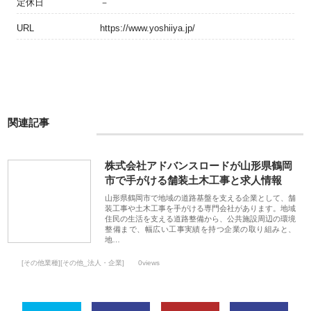
定休日
－
URL
https://www.yoshiiya.jp/
関連記事
株式会社アドバンスロードが山形県鶴岡
市で手がける舗装土木工事と求人情報
山形県鶴岡市で地域の道路基盤を支える企業として、舗
装工事や土木工事を手がける専門会社があります。地域
住民の生活を支える道路整備から、公共施設周辺の環境
整備まで、幅広い工事実績を持つ企業の取り組みと、
地…
[その他業種][その他_法人・企業]
0views