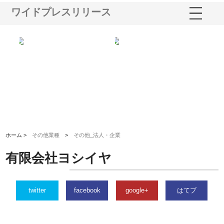
ワイドプレスリリース
業サ
株式会社ＣＳＡの事業内容と強
株式会社山形道路が手がける舗
ホ
報内
みを徹底解説
装工事と土木技術の全容
る
績
ホーム >
その他業種
>
その他_法人・企業
有限会社ヨシイヤ
twitter
facebook
google+
はてブ