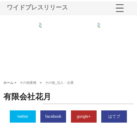
ワイドプレスリリース
・シー
株式会社アクアスペースが水中
株式会社地盤調査事務所が選ば
テム導
から陸上まで一貫施工できる理
れ続ける理由と建設コンサルの
ス
由
強み
ホーム >
その他業種
>
その他_法人・企業
有限会社花月
twitter
facebook
google+
はてブ