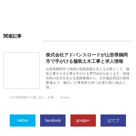
関連記事
株式会社アドバンスロードが山形県鶴岡
市で手がける舗装土木工事と求人情報
山形県鶴岡市で地域の道路基盤を支える企業として、舗
装工事や土木工事を手がける専門会社があります。地域
住民の生活を支える道路整備から、公共施設周辺の環境
整備まで、幅広い工事実績を持つ企業の取り組みと、
地…
[その他業種][その他_法人・企業]
0views
twitter
facebook
google+
はてブ