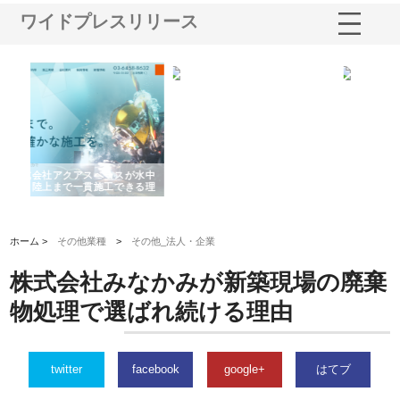
ワイドプレスリリース
事務所が選ば
株式会社名神精工の最新ニュー
有限会社エム・ビルドが南多摩
設コンサルの
スリリース一覧と注目トピック
で選ばれる道路舗装と土木工事
の実力
ホーム >
その他業種
>
その他_法人・企業
株式会社みなかみが新築現場の廃棄
物処理で選ばれ続ける理由
twitter
facebook
google+
はてブ