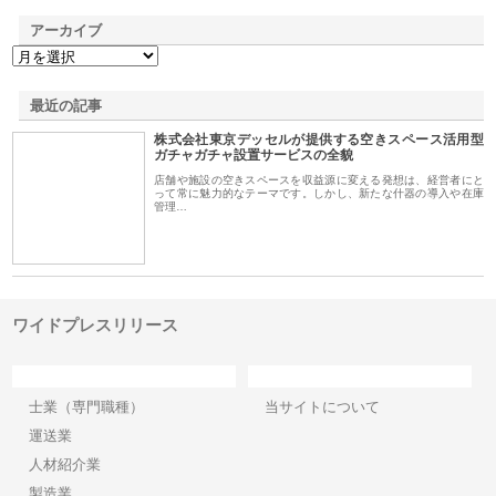
アーカイブ
最近の記事
株式会社東京デッセルが提供する空きスペース活用型
ガチャガチャ設置サービスの全貌
店舗や施設の空きスペースを収益源に変える発想は、経営者にと
って常に魅力的なテーマです。しかし、新たな什器の導入や在庫
管理…
ワイドプレスリリース
カテゴリー
サイト情報
士業（専門職種）
当サイトについて
運送業
人材紹介業
製造業