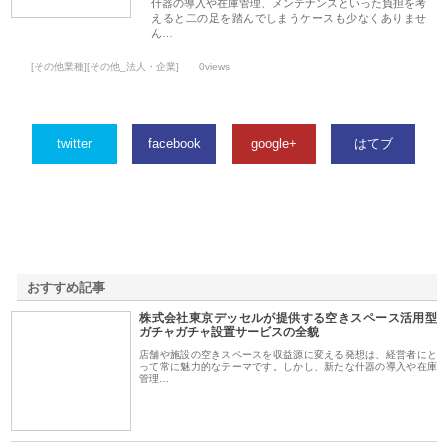
什器の導入や在庫管理、メンテナンスといった負担を考
えると二の足を踏んでしまうケースも少なくありませ
ん…
[その他業種][その他_法人・企業]
0views
twitter
facebook
google+
はてブ
おすすめ記事
株式会社東京デッセルが提供する空きスペース活用型
1
ガチャガチャ設置サービスの全貌
店舗や施設の空きスペースを収益源に変える発想は、経営者にと
って常に魅力的なテーマです。しかし、新たな什器の導入や在庫
管理…