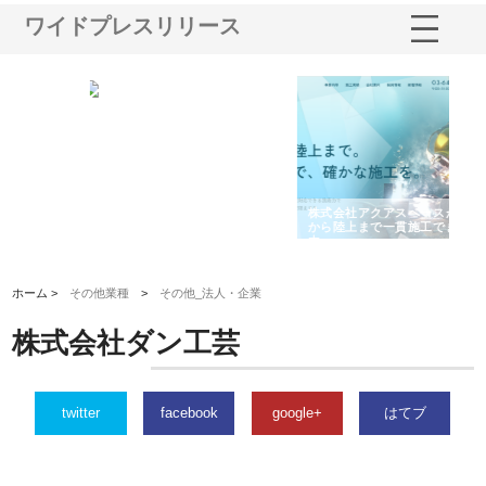
ワイドプレスリリース
がけ
株式会社東京シー・エム・シー
株式会社アクアスペースが水中
株
の実
のGISインフラ管理システム導
から陸上まで一貫施工できる理
れ
入メリット
由
強
ホーム >
その他業種
>
その他_法人・企業
株式会社ダン工芸
twitter
facebook
google+
はてブ