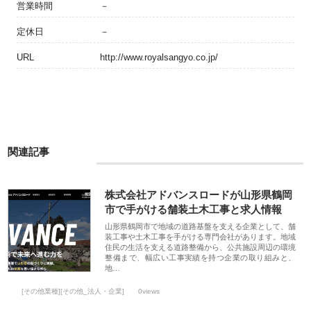
営業時間
－
定休日
－
URL
http://www.royalsangyo.co.jp/
関連記事
株式会社アドバンスロードが山形県鶴岡
市で手がける舗装土木工事と求人情報
山形県鶴岡市で地域の道路基盤を支える企業として、舗
装工事や土木工事を手がける専門会社があります。地域
住民の生活を支える道路整備から、公共施設周辺の環境
整備まで、幅広い工事実績を持つ企業の取り組みと、
地…
[その他業種][その他_法人・企業]
0views