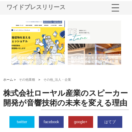
ワイドプレスリリース
ホテルや店
株式会社スプリングエフが選ば
桑木給食株式会社が福山市で選
れ続ける理
れる理由とOEMアパレル製造の
ばれる手作り弁当配達の理由
強み
ホーム >
その他業種
>
その他_法人・企業
株式会社ローヤル産業のスピーカー
開発が音響技術の未来を変える理由
twitter
facebook
google+
はてブ