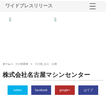
ワイドプレスリリース
株式会社ナツハラが建設と鋲螺
株式会社メタルエースの企業サ
株式会
で滋賀の暮らしを支える理由
イトが提供する充実した情報内
みを徹
容とは
ホーム >
その他業種
>
その他_法人・企業
株式会社名古屋マシンセンター
twitter
facebook
google+
はてブ