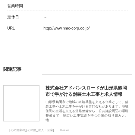
営業時間
－
定休日
－
URL
http://www.nmc-corp.co.jp/
関連記事
株式会社アドバンスロードが山形県鶴岡
市で手がける舗装土木工事と求人情報
山形県鶴岡市で地域の道路基盤を支える企業として、舗
装工事や土木工事を手がける専門会社があります。地域
住民の生活を支える道路整備から、公共施設周辺の環境
整備まで、幅広い工事実績を持つ企業の取り組みと、
地…
[その他業種][その他_法人・企業]
0views