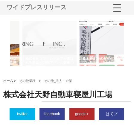
ワイドプレスリリース
や店
株式会社スプリングエフが選ば
桑木給食株式会社が福山市で選
株
る理
れる理由とOEMアパレル製造の
ばれる手作り弁当配達の理由
れ
強み
ホーム >
その他業種
>
その他_法人・企業
株式会社天野自動車寝屋川工場
twitter
facebook
google+
はてブ