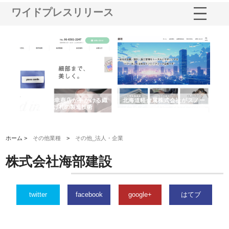
ワイドプレスリリース
多摩
有限会社松幸商店が手がける織
北海道軽金属株式会社がスノー
株
工事
ネームと下げ札の製造技術
フライとテーパーブロックの専
る
用ページを新設
ス
ホーム >
その他業種
>
その他_法人・企業
株式会社海部建設
twitter
facebook
google+
はてブ