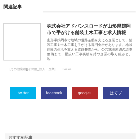
関連記事
株式会社アドバンスロードが山形県鶴岡
市で手がける舗装土木工事と求人情報
山形県鶴岡市で地域の道路基盤を支える企業として、舗
装工事や土木工事を手がける専門会社があります。地域
住民の生活を支える道路整備から、公共施設周辺の環境
整備まで、幅広い工事実績を持つ企業の取り組みと、
地…
[その他業種][その他_法人・企業]
0views
twitter
facebook
google+
はてブ
おすすめ記事