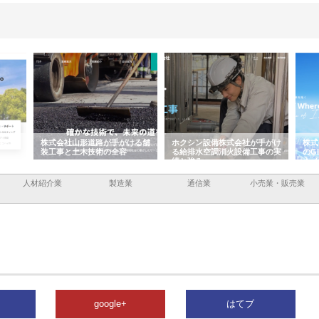
形道路が手がける舗
ホクシン設備株式会社が手がけ
株式会社東京シー・エム・
木技術の全容
る給排水空調消火設備工事の実
のGISインフラ管理システ
績と強み
入メリット
人材紹介業
製造業
通信業
小売業・販売業
google+
はてブ