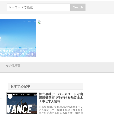
シー
株式会社アクアスペースが水中
株式会社地盤調査事務所が選ば
株式会
ム導
から陸上まで一貫施工できる理
れ続ける理由と建設コンサルの
スリリ
由
強み
その他業種
おすすめ記事
株式会社アドバンスロードが山
1
形県鶴岡市で手がける舗装土木
工事と求人情報
山形県鶴岡市で地域の道路基盤を支え
る企業として、舗装工事や土木工事を
手がける専門会社があります。地域住