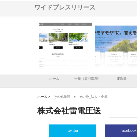
ワイドプレスリリース
株式会社メタルエースの企業サ
株式会社ＣＳＡの事業内容と強
株式会社山
イトが提供する充実した情報内
みを徹底解説
装工事と土
容とは
ホーム
士業（専門職種）
運送業
ホーム >
その他業種
>
その他_法人・企業
株式会社雷電圧送
twitter
facebook