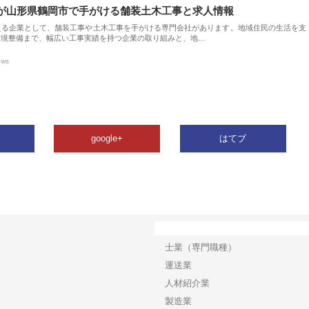
が山形県鶴岡市で手がける舗装土木工事と求人情報
える企業として、舗装工事や土木工事を手がける専門会社があります。地域住民の生活を支
環境整備まで、幅広い工事実績を持つ企業の取り組みと、地…
ews
google+
はてブ
カテゴリー
士業（専門職種）
運送業
人材紹介業
製造業