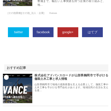
整備まで、幅広い工事実績を持つ企業の取り組みと、
地…
[その他業種][その他_法人・企業]
0views
twitter
facebook
google+
はてブ
おすすめ記事
株式会社アドバンスロードが山形県鶴岡市で手がける
1
舗装土木工事と求人情報
山形県鶴岡市で地域の道路基盤を支える企業として、舗装工事や
土木工事を手がける専門会社があります。地域住民の生活を支え
る道…