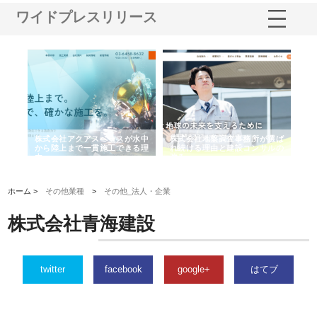
ワイドプレスリリース
シー
株式会社アクアスペースが水中
株式会社地盤調査事務所が選ば
株
ム導
から陸上まで一貫施工できる理
れ続ける理由と建設コンサルの
ス
由
強み
ホーム >
その他業種
>
その他_法人・企業
株式会社青海建設
twitter
facebook
google+
はてブ