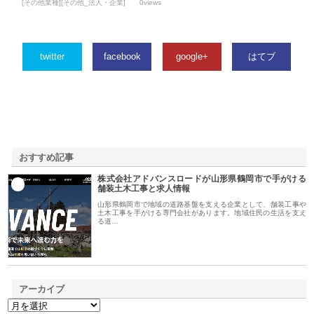
[その他業種][その他_法人・企業]
0views
twitter
facebook
google+
はてブ
おすすめ記事
株式会社アドバンスロードが山形県鶴岡市で手がける
1
舗装土木工事と求人情報
山形県鶴岡市で地域の道路基盤を支える企業として、舗装工事や
土木工事を手がける専門会社があります。地域住民の生活を支え
る道…
アーカイブ