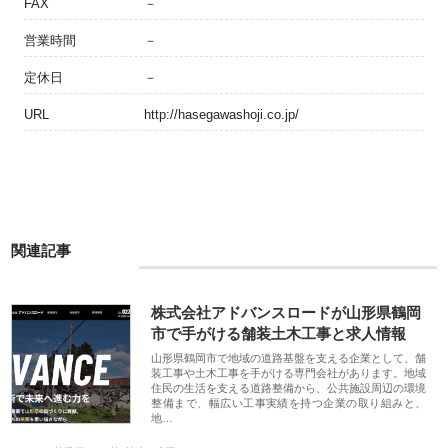
FAX
－
営業時間
－
定休日
－
URL
http://hasegawashoji.co.jp/
関連記事
株式会社アドバンスロードが山形県鶴岡
市で手がける舗装土木工事と求人情報
山形県鶴岡市で地域の道路基盤を支える企業として、舗
装工事や土木工事を手がける専門会社があります。地域
住民の生活を支える道路整備から、公共施設周辺の環境
整備まで、幅広い工事実績を持つ企業の取り組みと、
地…