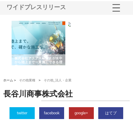
ワイドプレスリリース
シー
株式会社アクアスペースが水中
株式会社地盤調査事務所が選ば
株
ム導
から陸上まで一貫施工できる理
れ続ける理由と建設コンサルの
ス
由
強み
ホーム >
その他業種
>
その他_法人・企業
長谷川商事株式会社
twitter
facebook
google+
はてブ