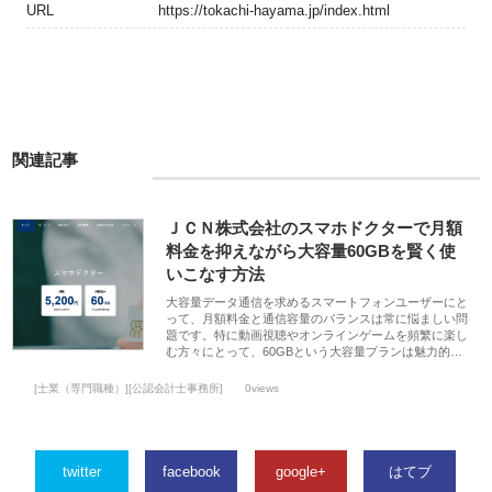
URL
https://tokachi-hayama.jp/index.html
関連記事
ＪＣＮ株式会社のスマホドクターで月額
料金を抑えながら大容量60GBを賢く使
いこなす方法
大容量データ通信を求めるスマートフォンユーザーにと
って、月額料金と通信容量のバランスは常に悩ましい問
題です。特に動画視聴やオンラインゲームを頻繁に楽し
む方々にとって、60GBという大容量プランは魅力的…
[士業（専門職種）][公認会計士事務所]
0views
twitter
facebook
google+
はてブ