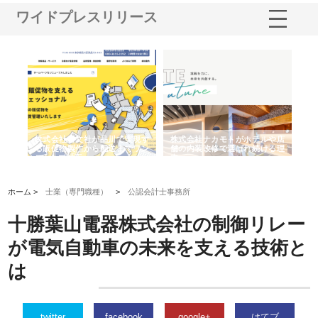
ワイドプレスリリース
ノー
株式会社耕文社が品川で実現す
株式会社ナカモトがホテルや店
株
の専
る販促物製作から配送までワン
舗の内装改修で選ばれ続ける理
れ
ストップ対応
由
強
ホーム >
士業（専門職種）
>
公認会計士事務所
十勝葉山電器株式会社の制御リレー
が電気自動車の未来を支える技術と
は
twitter
facebook
google+
はてブ