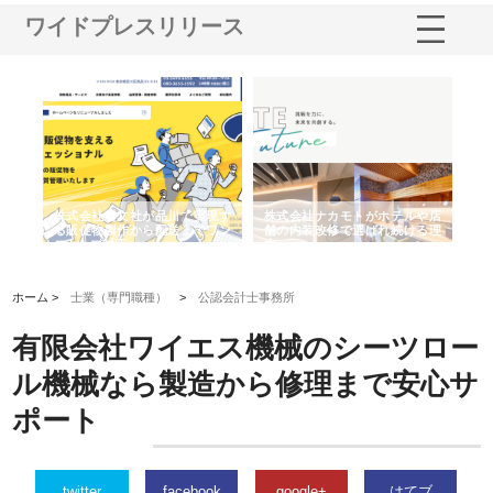
ワイドプレスリリース
ノー
株式会社耕文社が品川で実現す
株式会社ナカモトがホテルや店
株
の専
る販促物製作から配送までワン
舗の内装改修で選ばれ続ける理
れ
ストップ対応
由
強
ホーム >
士業（専門職種）
>
公認会計士事務所
有限会社ワイエス機械のシーツロー
ル機械なら製造から修理まで安心サ
ポート
twitter
facebook
google+
はてブ