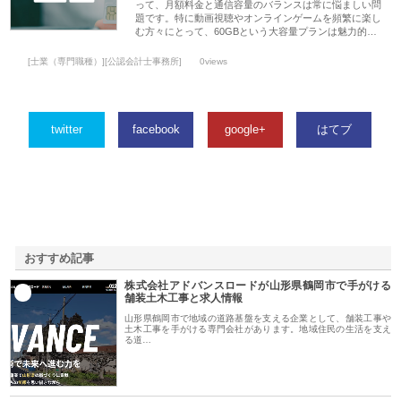
って、月額料金と通信容量のバランスは常に悩ましい問
題です。特に動画視聴やオンラインゲームを頻繁に楽し
む方々にとって、60GBという大容量プランは魅力的…
[士業（専門職種）][公認会計士事務所]
0views
twitter
facebook
google+
はてブ
おすすめ記事
株式会社アドバンスロードが山形県鶴岡市で手がける
1
舗装土木工事と求人情報
山形県鶴岡市で地域の道路基盤を支える企業として、舗装工事や
土木工事を手がける専門会社があります。地域住民の生活を支え
る道…