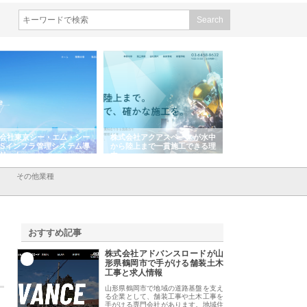
東京シー・エム・シー
株式会社アクアスペースが水中
株式会社地盤調査事務所
インフラ管理システム導
から陸上まで一貫施工できる理
れ続ける理由と建設コン
ト
由
強み
その他業種
おすすめ記事
株式会社アドバンスロードが山
1
形県鶴岡市で手がける舗装土木
工事と求人情報
山形県鶴岡市で地域の道路基盤を支え
る企業として、舗装工事や土木工事を
手がける専門会社があります。地域住