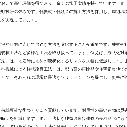
において高い評価を得ており、多くの施工実績を持っています。ま
矢野技研の強みです。低振動・低騒音の施工方法を採用し、周辺環
良を実現しています。
状況や目的に応じて最適な方法を選択することが重要です。株式会
鋼管杭工法など多様な工法を取り扱っています。例えば、液状化対
工法」は、地震時に地盤が液状化するリスクを大幅に低減します。
小型機械による柱状改良工法」は、都市部の再開発や住宅密集地で
ことで、それぞれの現場に最適なソリューションを提供し、災害に
、持続可能な街づくりにも貢献しています。耐震性の高い建物は災
や時間を削減します。また、適切な地盤改良は建物の長寿命化にも
す。環境負荷の少ない工法の開発にも取り組んでいる点は、SDG