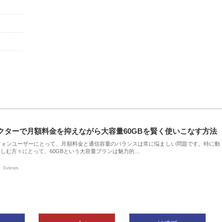
クターで月額料金を抑えながら大容量60GBを賢く使いこなす方法
フォンユーザーにとって、月額料金と通信容量のバランスは常に悩ましい問題です。特に動
しむ方々にとって、60GBという大容量プランは魅力的…
0views