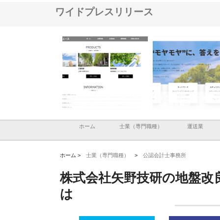
ワイドプレスリリース
ハラが建設と鋲螺
株式会社メタルエースの企業サ
株式会社ＣＳＡの事業内容と強
しを支える理由
イトが提供する充実した情報内
みを徹底解説
容とは
ホーム
士業（専門職種）
運送業
ホーム >
士業（専門職種）
>
公認会計士事務所
株式会社矢野技研の地盤改
は