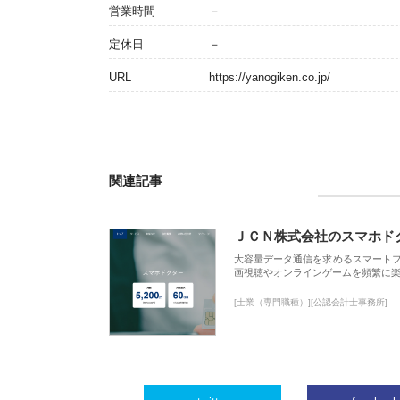
営業時間
－
定休日
－
URL
https://yanogiken.co.jp/
関連記事
ＪＣＮ株式会社のスマホド
大容量データ通信を求めるスマート
画視聴やオンラインゲームを頻繁に楽
[士業（専門職種）][公認会計士事務所]