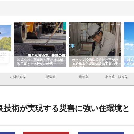
株式会社山形道路が手がける舗
ホクシン設備株式会社が手がけ
株式会社
装工事と土木技術の全容
る給排水空調消火設備工事の実
のGIS
績と強み
入メリッ
人材紹介業
製造業
通信業
小売業・販売業
良技術が実現する災害に強い住環境と