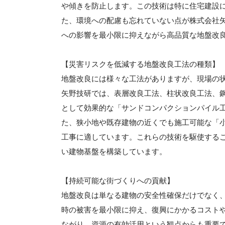
や傾きを防止します。この技術は特に住宅建設
た、環境への配慮も忘れていない点が株式会社
への影響を最小限に抑えながら高品質な地盤改
【災害リスクを低減する地盤改良工法の種類】
地盤改良には様々な工法がありますが、現場の
矢野技研では、表層改良工法、柱状改良工法、
として効果的な「サンドコンパクションパイル
た、狭小地や既存建物の近くでも施工可能な「
工事に適しています。これらの技術を駆使する
い建物基盤を構築しています。
【持続可能な街づくりへの貢献】
地盤改良は単なる建物の安全性確保だけでなく
時の被害を最小限に抑え、復興にかかるコスト
ながり、資源の有効活用という観点からも重要で