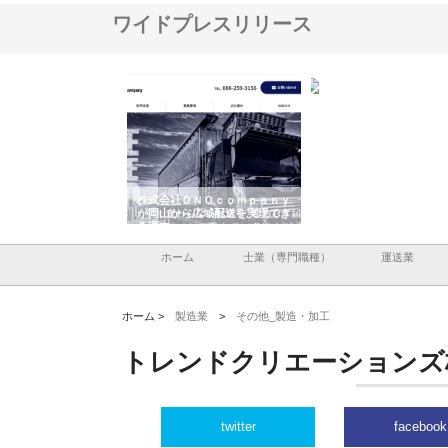
ワイドプレスリリース
翔栄が草津市で担う建
株式会社ＯＮＯｃｏｍｐａｎｙ
株式会社アセットイノベ
事の現場力と信頼性
が岡山から広域配送を実現でき
ンのワンルーム投資で始
る理由
産形成と老後準備
ホーム
士業（専門職種）
運送業
ホーム >
製造業
>
その他_製造・加工
トレンドクリエーションズ
twitter
facebook