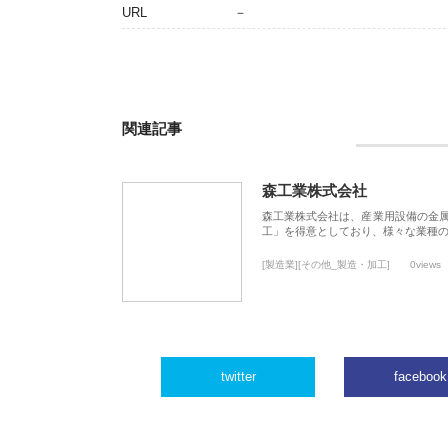
URL
－
関連記事
森工業株式会社
森工業株式会社は、産業用設備の金
工」を得意としており、様々な業種
[製造業][その他_製造・加工]
0views
twitter
facebook