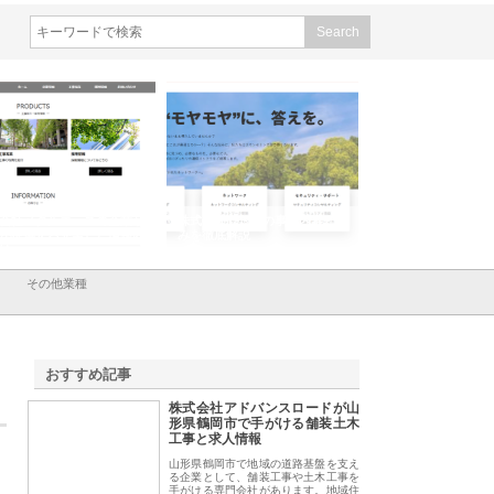
会社メタルエースの企業サ
株式会社ＣＳＡの事業内容と強
株式会社山形道路が
が提供する充実した情報内
みを徹底解説
装工事と土木技術の
は
その他業種
おすすめ記事
株式会社アドバンスロードが山
1
形県鶴岡市で手がける舗装土木
工事と求人情報
山形県鶴岡市で地域の道路基盤を支え
る企業として、舗装工事や土木工事を
手がける専門会社があります。地域住