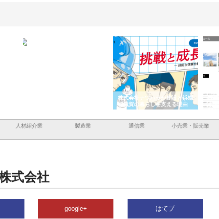
ーショ
庭楽株式会社が知多半島と三河
株式会社ナツハラが建設と鋲螺
株式
める資
と名古屋で叶える理想の外構空
で滋賀の暮らしを支える理由
イト
間
容と
人材紹介業
製造業
通信業
小売業・販売業
株式会社
google+
はてブ