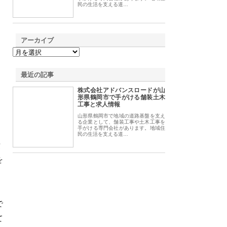
民の生活を支える道…
アーカイブ
最近の記事
株式会社アドバンスロードが山
形県鶴岡市で手がける舗装土木
工事と求人情報
山形県鶴岡市で地域の道路基盤を支え
る企業として、舗装工事や土木工事を
手がける専門会社があります。地域住
民の生活を支える道…
費
を
で
て