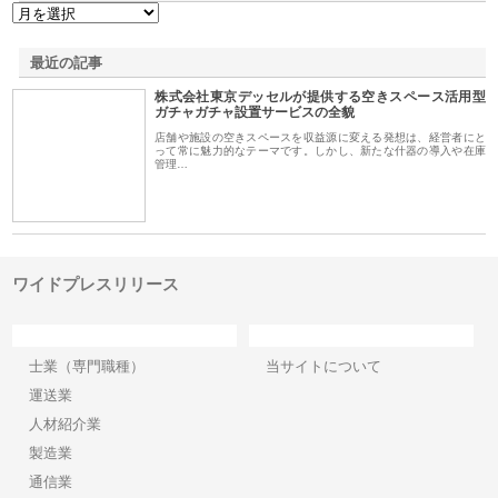
最近の記事
株式会社東京デッセルが提供する空きスペース活用型
ガチャガチャ設置サービスの全貌
店舗や施設の空きスペースを収益源に変える発想は、経営者にと
って常に魅力的なテーマです。しかし、新たな什器の導入や在庫
管理…
ワイドプレスリリース
カテゴリー
サイト情報
士業（専門職種）
当サイトについて
運送業
人材紹介業
製造業
通信業