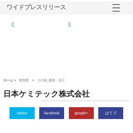
ワイドプレスリリース
と強
株式会社山形道路が手がける舗
ホクシン設備株式会社が手がけ
株
装工事と土木技術の全容
る給排水空調消火設備工事の実
の
績と強み
入
ホーム >
製造業
>
その他_製造・加工
日本ケミテック株式会社
twitter
facebook
google+
はてブ