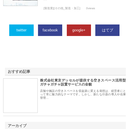
[製造業][その他_製造・加工]
0views
twitter
facebook
google+
はてブ
おすすめ記事
株式会社東京デッセルが提供する空きスペース活用型
1
ガチャガチャ設置サービスの全貌
店舗や施設の空きスペースを収益源に変える発想は、経営者にと
って常に魅力的なテーマです。しかし、新たな什器の導入や在庫
管理…
アーカイブ